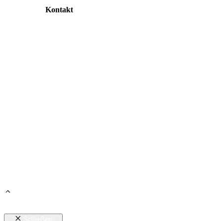
Kontakt
© Zahnarztkipp.de | All rights reserved. Design & Develop
Schließen